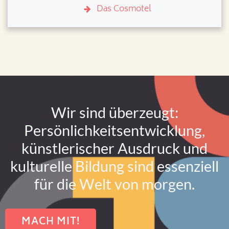
Das Cosmotel
Wir sind überzeugt:
Persönlichkeitsentwicklung,
künstlerischer Ausdruck und
kulturelle Bildung sind essenziell
für die Welt von morgen.
MACH MIT!