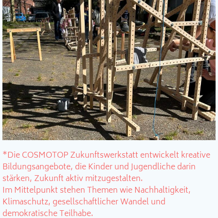
*Die COSMOTOP Zukunftswerkstatt entwickelt kreative
Bildungsangebote, die Kinder und Jugendliche darin
stärken, Zukunft aktiv mitzugestalten.
Im Mittelpunkt stehen Themen wie Nachhaltigkeit,
Klimaschutz, gesellschaftlicher Wandel und
demokratische Teilhabe.